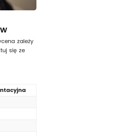
ów
ycena zależy
tuj się ze
entacyjna