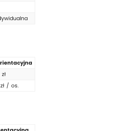
dywidualna
rientacyjna
 zł
zł / os.
ientacyjna