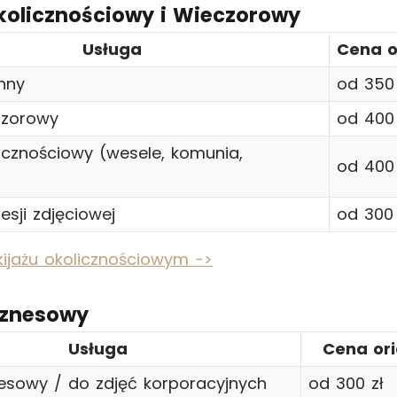
kolicznościowy i Wieczorowy
Usługa
Cena o
enny
od 350 
czorowy
od 400 
licznościowy (wesele, komunia,
od 400 
esji zdjęciowej
od 300 
ijażu okolicznościowym ->
iznesowy
Usługa
Cena or
nesowy / do zdjęć korporacyjnych
od 300 zł