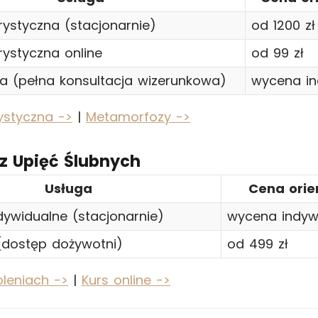
rystyczna (stacjonarnie)
od 1200 zł
rystyczna online
od 99 zł
 (pełna konsultacja wizerunkowa)
wycena in
rystyczna ->
|
Metamorfozy ->
 z Upięć Ślubnych
Usługa
Cena orie
dywidualne (stacjonarnie)
wycena indyw
 (dostęp dożywotni)
od 499 zł
oleniach ->
|
Kurs online ->