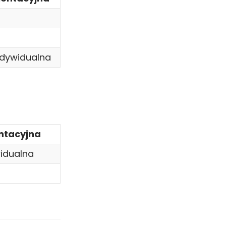
dywidualna
ntacyjna
idualna