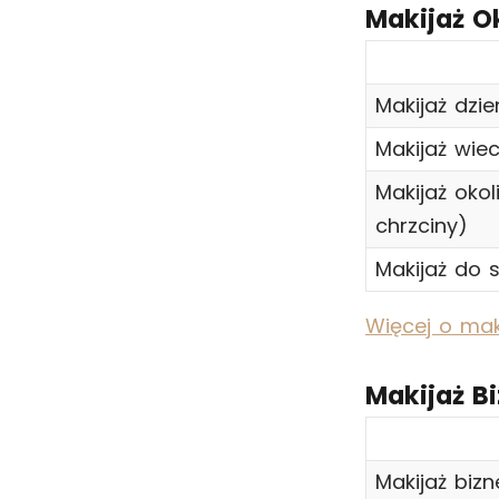
Makijaż O
Makijaż dzi
Makijaż wie
Makijaż oko
chrzciny)
Makijaż do s
Więcej o mak
Makijaż B
Makijaż biz