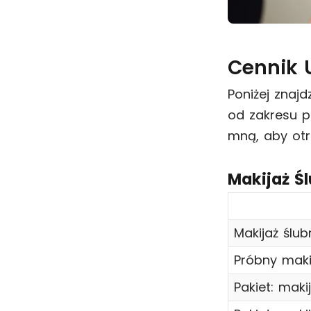
Cennik 
Poniżej znaj
od zakresu pr
mną, aby otr
Makijaż Ś
Makijaż ślub
Próbny maki
Pakiet: maki