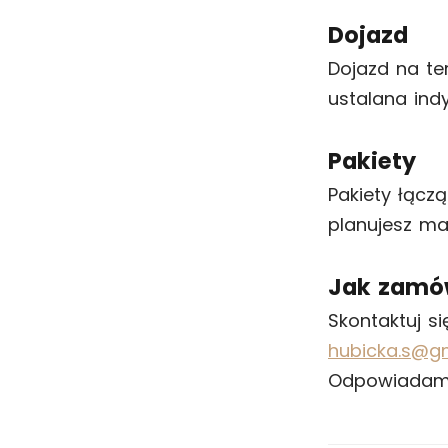
Dojazd
Dojazd na te
ustalana indy
Pakiety
Pakiety łączą
planujesz mak
Jak zamó
Skontaktuj s
hubicka.s@g
Odpowiadam 