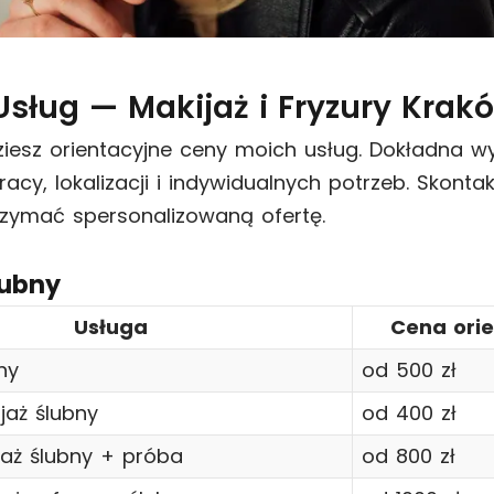
Usług — Makijaż i Fryzury Krak
dziesz orientacyjne ceny moich usług. Dokładna w
acy, lokalizacji i indywidualnych potrzeb. Skontak
zymać spersonalizowaną ofertę.
lubny
Usługa
Cena ori
ny
od 500 zł
jaż ślubny
od 400 zł
jaż ślubny + próba
od 800 zł