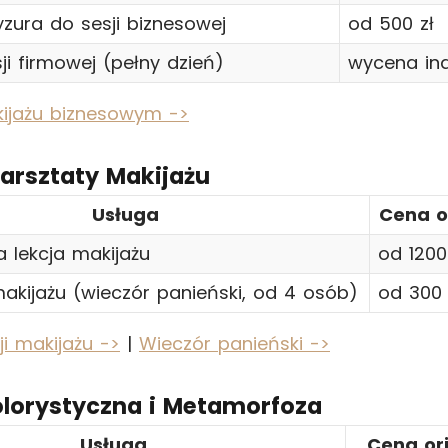
yzura do sesji biznesowej
od 500 zł
ji firmowej (pełny dzień)
wycena in
ijażu biznesowym ->
Warsztaty Makijażu
Usługa
Cena o
a lekcja makijażu
od 1200
akijażu (wieczór panieński, od 4 osób)
od 300 
ji makijażu ->
|
Wieczór panieński ->
olorystyczna i Metamorfoza
Usługa
Cena or