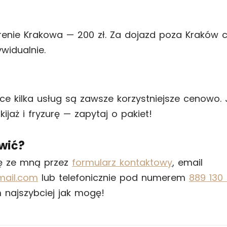
renie Krakowa — 200 zł. Za dojazd poza Kraków 
widualnie.
ce kilka usług są zawsze korzystniejsze cenowo. J
ijaż i fryzurę — zapytaj o pakiet!
wić?
ię ze mną przez
formularz kontaktowy
, email
mail.com
lub telefonicznie pod numerem
889 130
najszybciej jak mogę!