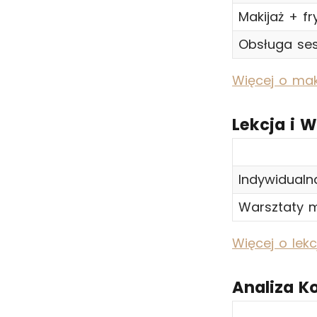
Makijaż + fr
Obsługa ses
Więcej o mak
Lekcja i 
Indywidualn
Warsztaty m
Więcej o lekc
Analiza K