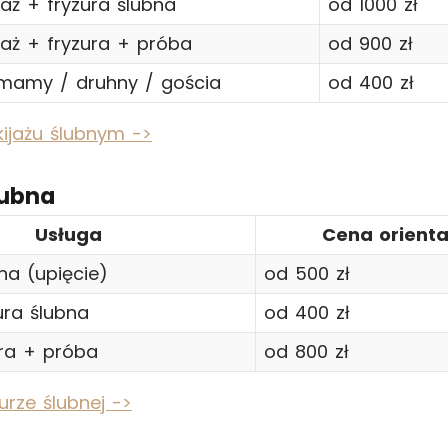
jaż + fryzura ślubna
od 1000 zł
jaż + fryzura + próba
od 900 zł
 mamy / druhny / gościa
od 400 zł
ijażu ślubnym ->
lubna
Usługa
Cena orient
na (upięcie)
od 500 zł
ura ślubna
od 400 zł
ura + próba
od 800 zł
urze ślubnej ->