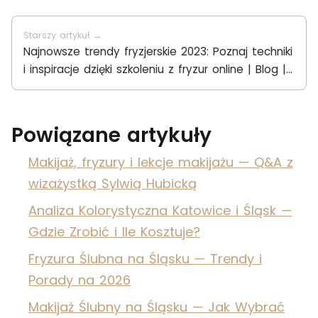
Starszy artykuł →
Najnowsze trendy fryzjerskie 2023: Poznaj techniki
i inspiracje dzięki szkoleniu z fryzur online | Blog |
Sylwia Hubicka
Powiązane artykuły
Makijaż, fryzury i lekcje makijażu — Q&A z
wizażystką Sylwią Hubicką
Analiza Kolorystyczna Katowice i Śląsk —
Gdzie Zrobić i Ile Kosztuje?
Fryzura Ślubna na Śląsku — Trendy i
Porady na 2026
Makijaż Ślubny na Śląsku — Jak Wybrać