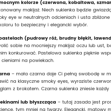
 mocnym kolorze (czerwona, kobaltowa, szm
onowany makijaż. Niech sukienka będzie gwiazdą
oky eye w neutralnych odcieniach i usta zbliżone
koloru to bezpieczny i elegancki wybór.
pastelach (pudrowy róż, brudny błękit, lawe
lić sobie na mocniejszy makijaż oczu lub ust, b
 nim konkurować. Pastelowa sukienka pięknie wsp
 cieniami na powiekach.
arna
– mała czarna daje Ci pełną swobodę w ma
wić na klasyczne smoky eyes, wyraziste czerwo
lam z brokatem. Czarna sukienka zniesie każdy s
cekinami lub błyszcząca
– tutaj zasada jest pros
kience, tym mniej na twarzy. Elegancki, matowy m