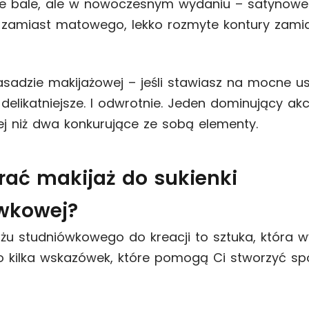
e bale, ale w nowoczesnym wydaniu – satynowe
zamiast matowego, lekko rozmyte kontury zamiast
asadzie makijażowej – jeśli stawiasz na mocne us
delikatniejsze. I odwrotnie. Jeden dominujący ak
ej niż dwa konkurujące ze sobą elementy.
rać makijaż do sukienki
wkowej?
żu studniówkowego do kreacji to sztuka, która
o kilka wskazówek, które pomogą Ci stworzyć sp