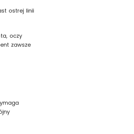
 ostrej linii
ta, oczy
cent zawsze
 wymaga
ójny