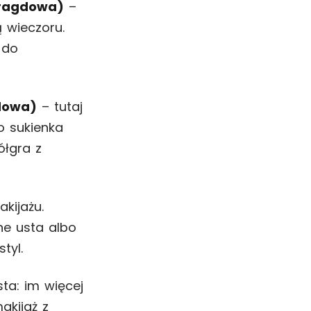
aragdowa)
–
 wieczoru.
 do
ndowa)
– tutaj
o sukienka
ółgra z
kijażu.
ne usta albo
tyl.
ta: im więcej
akijaż z