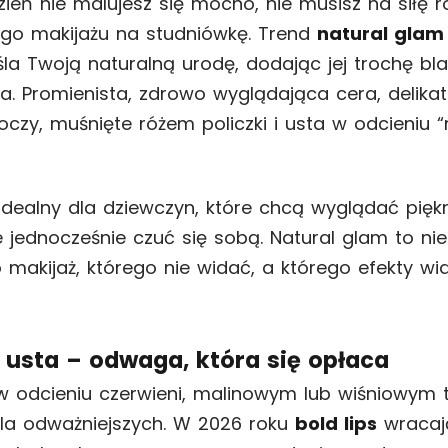
zień nie malujesz się mocno, nie musisz na siłę r
go makijażu na studniówkę. Trend
natural glam
la Twoją naturalną urodę, dodając jej trochę bla
a. Promienista, zdrowo wyglądająca cera, delikat
oczy, muśnięte różem policzki i usta w odcieniu “
 idealny dla dziewczyn, które chcą wyglądać pięk
e jednocześnie czuć się sobą. Natural glam to ni
o makijaż, którego nie widać, a którego efekty wi
 usta – odwaga, która się opłaca
 odcieniu czerwieni, malinowym lub wiśniowym 
la odważniejszych. W 2026 roku
bold lips
wracaj