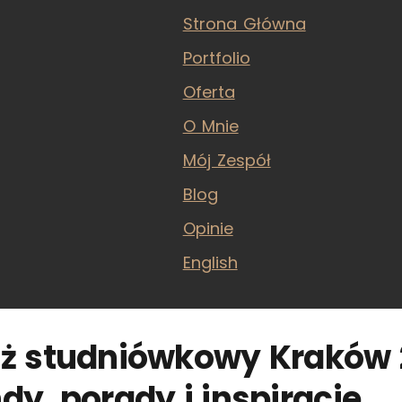
Strona Główna
Portfolio
Oferta
O Mnie
Mój Zespół
Blog
Opinie
English
aż studniówkowy Kraków 
dy, porady i inspiracje