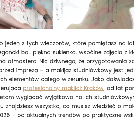
o jeden z tych wieczorów, które pamiętasz na lat
gancki bal, piękna sukienka, wspólne zdjęcia z kl
a atmosfera. Nic dziwnego, że przygotowania za
przed imprezą – a makijaż studniówkowy jest je
ych elementów całego wizerunku. Jako doświadc
ferująca
profesjonalny makijaż Kraków
, od lat 
etom wyglądać wyjątkowo na ich studniówkowy
u znajdziesz wszystko, co musisz wiedzieć o mak
026 – od aktualnych trendów po praktyczne wsk