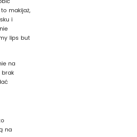
obić
to makijaż,
sku i
nie
my lips but
nie na
e brak
dać
to
ą na