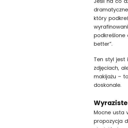
Jeśli na co d
dramatyczne
który podkreś
wyrafinowani
podkreślone 
better”.
Ten styl jest
zdjęciach, al
makijażu – t
doskonale.
Wyraziste
Mocne usta w
propozycja d