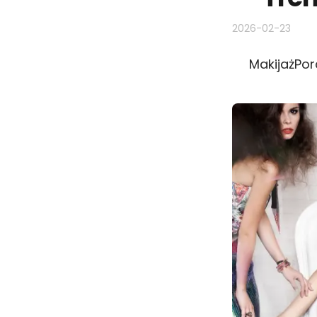
2026-02-23
Makijaż
Por