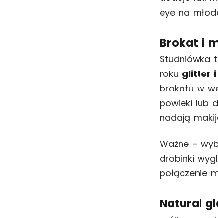
eye na młode
Brokat i 
Studniówka t
roku
glitter
brokatu w we
powieki lub 
nadają makij
Ważne – wybi
drobinki wygl
połączenie 
Natural gl