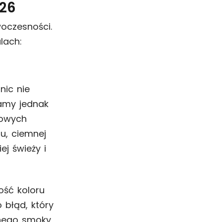
26
oczesności.
lach:
nic nie
iamy jednak
towych
u, ciemnej
ej świeży i
ość koloru
 błąd, który
ęknego smoky