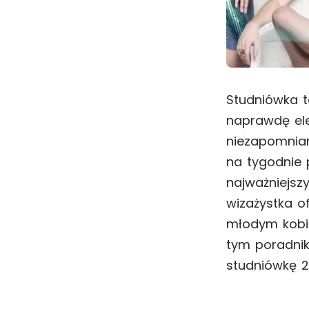
Studniówka t
naprawdę ele
niezapomnian
na tygodnie 
najważniejsz
wizażystka o
młodym kobi
tym poradnik
studniówkę 2