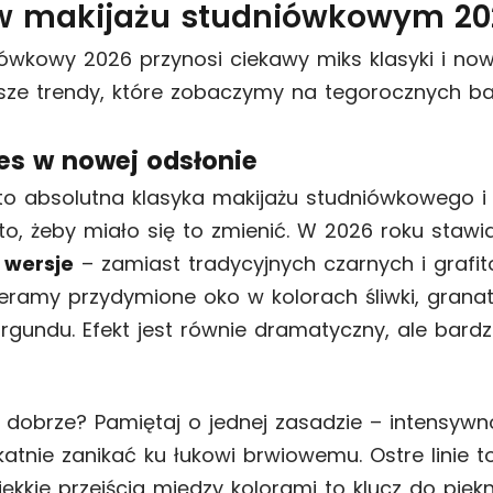
w makijażu studniówkowym 20
ówkowy 2026 przynosi ciekawy miks klasyki i now
sze trendy, które zobaczymy na tegorocznych ba
s w nowej odsłonie
o absolutna klasyka makijażu studniówkowego i 
to, żeby miało się to zmienić. W 2026 roku staw
 wersje
– zamiast tradycyjnych czarnych i grafi
ieramy przydymione oko w kolorach śliwki, granat
urgundu. Efekt jest równie dramatyczny, ale bardzi
ć dobrze? Pamiętaj o jednej zasadzie – intensywn
atnie zanikać ku łukowi brwiowemu. Ostre linie to
Miękkie przejścia między kolorami to klucz do pi