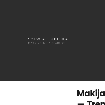
SYLWIA HUBICKA
MAKE UP & HAIR ARTIST
Makij
— Tren