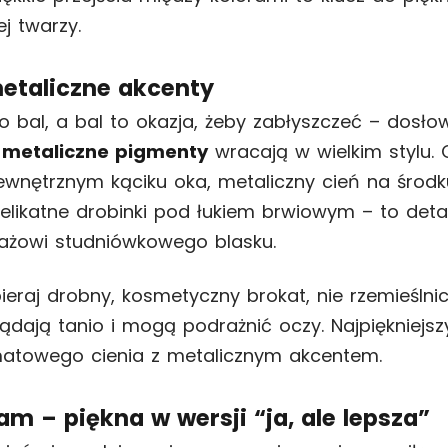
j twarzy.
metaliczne akcenty
o bal, a bal to okazja, żeby zabłyszczeć – dosło
 i metaliczne pigmenty
wracają w wielkim stylu.
wnętrznym kąciku oka, metaliczny cień na środ
delikatne drobinki pod łukiem brwiowym – to detal
ażowi studniówkowego blasku.
eraj drobny, kosmetyczny brokat, nie rzemieślnic
ądają tanio i mogą podrażnić oczy. Najpiękniejsz
matowego cienia z metalicznym akcentem.
am – piękna w wersji “ja, ale lepsza”