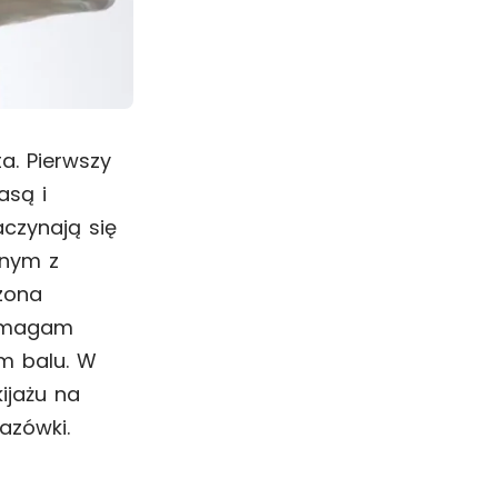
a. Pierwszy
asą i
czynają się
dnym z
zona
pomagam
m balu. W
ijażu na
azówki.