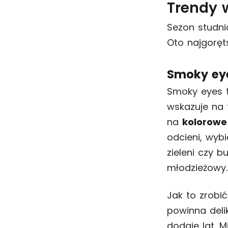
Trendy 
Sezon studni
Oto najgoręt
Smoky eye
Smoky eyes t
wskazuje na 
na
kolorowe
odcieni, wyb
zieleni czy b
młodzieżowy.
Jak to zrobi
powinna delik
dodaje lat. 