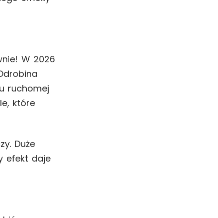
wnie! W 2026
 Odrobina
ku ruchomej
e, które
zy. Duże
y efekt daje