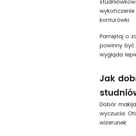
studniówkow
wykończenie 
konturówki.
Pamiętaj o z
powinny być 
wygląda lepi
Jak dob
studnió
Dobór makija
wyczucia. Ot
wizerunek: