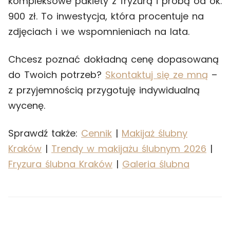
kompleksowe pakiety z fryzurą i próbą od ok.
900 zł. To inwestycja, która procentuje na
zdjęciach i we wspomnieniach na lata.
Chcesz poznać dokładną cenę dopasowaną
do Twoich potrzeb?
Skontaktuj się ze mną
–
z przyjemnością przygotuję indywidualną
wycenę.
Sprawdź także:
Cennik
|
Makijaż ślubny
Kraków
|
Trendy w makijażu ślubnym 2026
|
Fryzura ślubna Kraków
|
Galeria ślubna