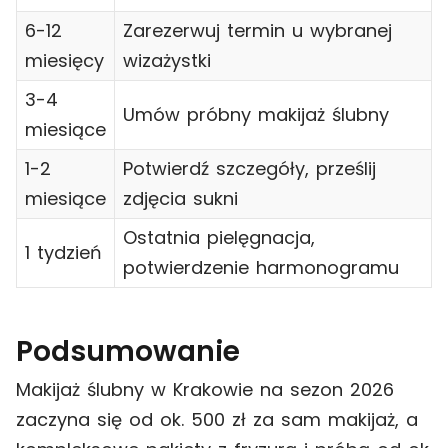
6-12
Zarezerwuj termin u wybranej
miesięcy
wizażystki
3-4
Umów próbny makijaż ślubny
miesiące
1-2
Potwierdź szczegóły, prześlij
miesiące
zdjęcia sukni
Ostatnia pielęgnacja,
1 tydzień
potwierdzenie harmonogramu
Podsumowanie
Makijaż ślubny w Krakowie na sezon 2026
zaczyna się od ok. 500 zł za sam makijaż, a