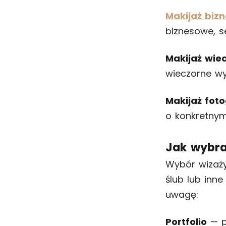
Makijaż biz
biznesowe, s
Makijaż wie
wieczorne wyj
Makijaż foto
o konkretnym
Jak wybra
Wybór wizaży
ślub lub inne
uwagę:
Portfolio
— pr