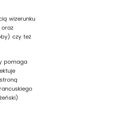
cią wizerunku
 oraz
by) czy też
óry pomaga
ektuje
 stroną
francuskiego
żeński)