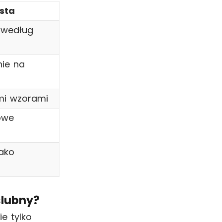
sta
 według
nie na
mi wzorami
owe
jako
ślubny?
e tylko