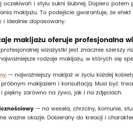
j oczekiwań i stylu sukni ślubnej. Dopiero potem
ania makijażu. To podejście gwarantuje, że efek
y i idealnie dopasowany.
zaje makijażu oferuje profesjonalna w
profesjonalnej wizażystki jest znacznie szerszy niż
najważniejsze rodzaje makijażu, w których się spec
bny
— najważniejszy makijaż w życiu każdej kobiet
próbnym makijażem i konsultacją. Musi być trwał
i piękny zarówno na żywo, jak i na zdjęciach.
licznościowy
— na wesela, chrzciny, komunie, stu
nne ważne okazje. Dobierany do kreacji i charakte