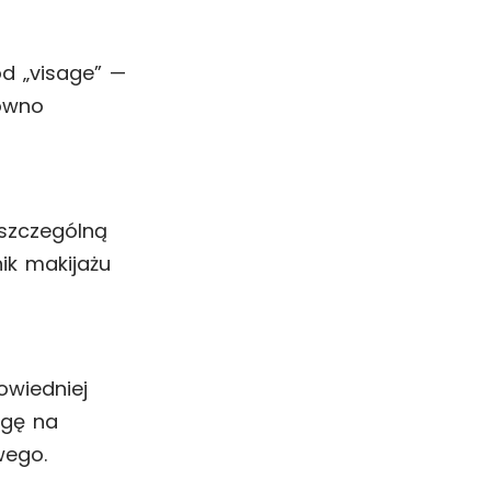
od „visage” —
równo
szczególną
ik makijażu
owiedniej
agę na
wego.