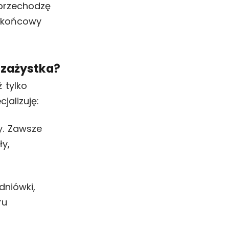
 przechodzę
t końcowy
izażystka?
 tylko
jalizuję:
y. Zawsze
y,
dniówki,
ru