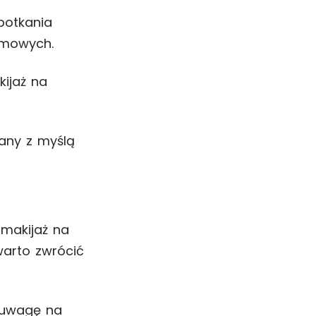
potkania
irmowych.
kijaż na
any z myślą
 makijaż na
warto zwrócić
ć uwagę na