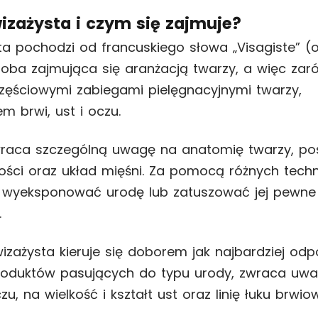
wizażysta i czym się zajmuje?
ta pochodzi od francuskiego słowa „Visagiste” (
soba zajmująca się aranżacją twarzy, a więc za
zęściowymi zabiegami pielęgnacyjnymi twarzy,
m brwi, ust i oczu.
wraca szczególną uwagę na anatomię twarzy, po
ści oraz układ mięśni. Za pomocą różnych techn
e wyeksponować urodę lub zatuszować jej pewne
.
izażysta kieruje się doborem jak najbardziej odp
produktów pasujących do typu urody, zwraca uw
u, na wielkość i kształt ust oraz linię łuku brwio