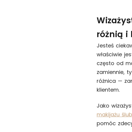
Wizażys
różnią 
Jesteś cieka
właściwie je
często od mo
zamiennie, t
różnica — za
klientem.
Jako wizażys
makijażu ślu
pomóc zdecy