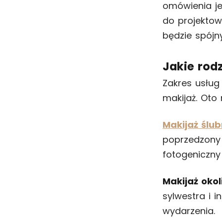
omówienia je
do projektow
będzie spójn
Jakie rod
Zakres usług 
makijaż. Oto 
Makijaż ślu
poprzedzony 
fotogeniczny 
Makijaż oko
sylwestra i i
wydarzenia.