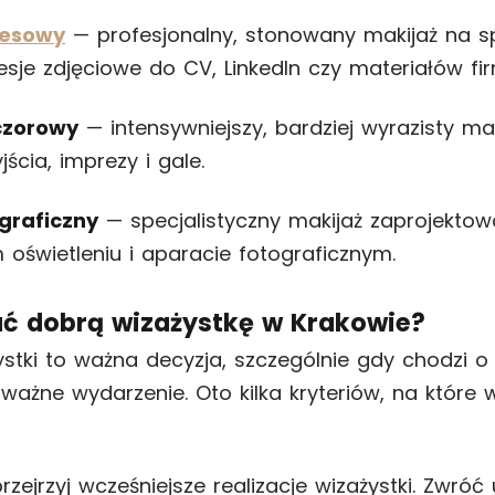
nesowy
— profesjonalny, stonowany makijaż na s
esje zdjęciowe do CV, LinkedIn czy materiałów f
czorowy
— intensywniejszy, bardziej wyrazisty ma
ścia, imprezy i gale.
graficzny
— specjalistyczny makijaż zaprojektow
 oświetleniu i aparacie fotograficznym.
ć dobrą wizażystkę w Krakowie?
stki to ważna decyzja, szczególnie gdy chodzi o
 ważne wydarzenie. Oto kilka kryteriów, na które 
zejrzyj wcześniejsze realizacje wizażystki. Zwró