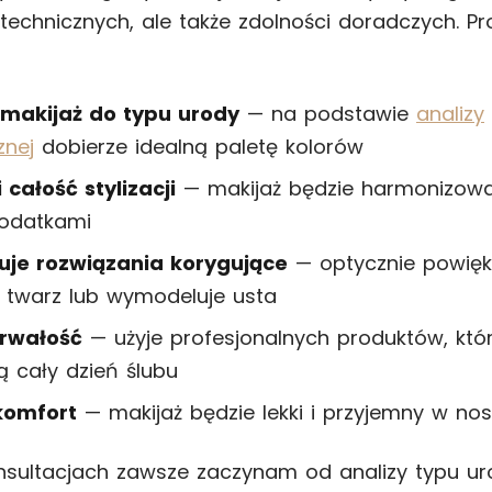
 technicznych, ale także zdolności doradczych. Pr
makijaż do typu urody
— na podstawie
analizy
znej
dobierze idealną paletę kolorów
całość stylizacji
— makijaż będzie harmonizować
dodatkami
je rozwiązania korygujące
— optycznie powięk
i twarz lub wymodeluje usta
trwałość
— użyje profesjonalnych produktów, któ
 cały dzień ślubu
komfort
— makijaż będzie lekki i przyjemny w nos
sultacjach zawsze zaczynam od analizy typu urod