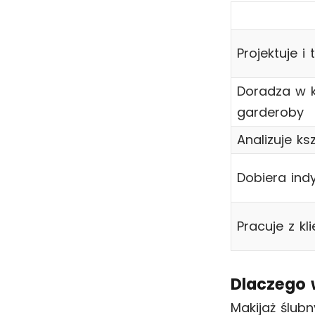
Projektuje i
Doradza w kw
garderoby
Analizuje ks
Dobiera ind
Pracuje z kl
Dlaczego 
Makijaż ślub