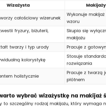
Wizażysta
Makijaży
Wykonuje makijaż
 tworzy całościowy wizerunek
wzoru
estii fryzury, biżuterii,
Skupia się wyłącz
makijażu
ztałt twarzy i typ urody
Pracuje z gotowy
Stosuje standard
ywidualną kolorystykę
rozwiązania
Pracuje z twarzą 
ientem holistycznie
płótnem
warto wybrać wizażystkę na makijaż 
ny to szczególny rodzaj makijażu, który wymaga ni