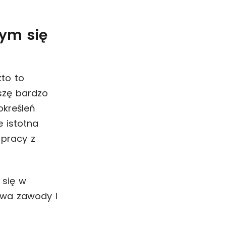
ym się
kto to
yszę bardzo
określeń
e istotna
 pracy z
 się w
 dwa zawody i