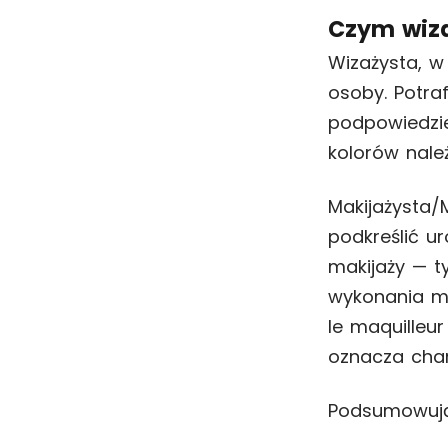
Czym wiza
Wizażysta, w 
osoby. Potra
podpowiedzie
kolorów nale
Makijażysta/
podkreślić u
makijaży — ty
wykonania ma
le maquilleur
oznacza char
Podsumowując