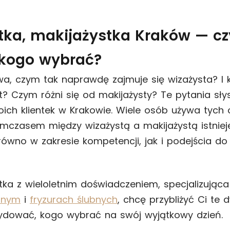
tka, makijażystka Kraków — cz
i kogo wybrać?
wa, czym tak naprawdę zajmuje się wizażysta? I 
st? Czym różni się od makijażysty? Te pytania sł
ich klientek w Krakowie. Wiele osób używa tych 
ymczasem między wizażystą a makijażystą istniej
równo w zakresie kompetencji, jak i podejścia do
tka z wieloletnim doświadczeniem, specjalizująca
bnym
i
fryzurach ślubnych
, chcę przybliżyć Ci te
dować, kogo wybrać na swój wyjątkowy dzień.