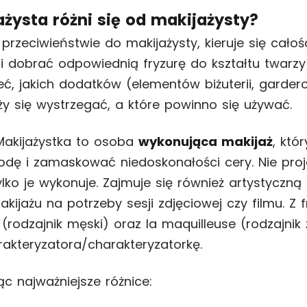
żysta różni się od makijażysty?
przeciwieństwie do makijażysty, kieruje się całoś
fi dobrać odpowiednią fryzurę do kształtu twarzy
ć, jakich dodatków (elementów biżuterii, gardero
ży się wystrzegać, a które powinno się używać.
Makijażystka to osoba
wykonująca makijaż
, kt
rodę i zamaskować niedoskonałości cery. Nie proj
lko je wykonuje. Zajmuje się również artystyczną
kijażu na potrzeby sesji zdjęciowej czy filmu. Z 
 (rodzajnik męski) oraz la maquilleuse (rodzajnik 
akteryzatora/charakteryzatorkę.
 najważniejsze różnice: