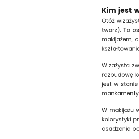
Kim jest 
Otóż wizażys
twarz). To o
makijażem, c
kształtowanie
Wizażysta z
rozbudowę ko
jest w stani
mankamenty
W makijażu w
kolorystyki 
osadzenie ocz