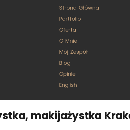
Strona Główna
Portfolio
Oferta
O Mnie
Mój Zespół
Blog
Opinie
English
stka, makijażystka Kra