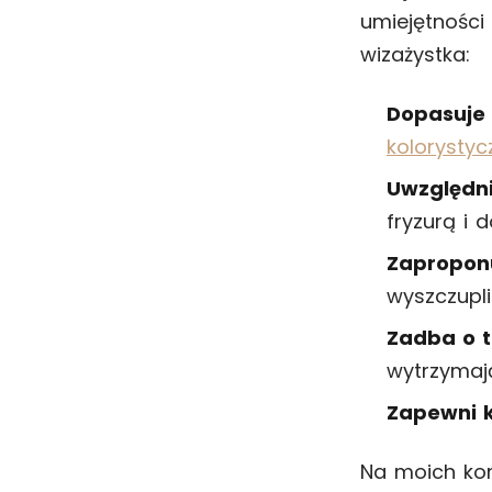
umiejętności
wizażystka:
Dopasuje 
kolorystyc
Uwzględni 
fryzurą i 
Zaproponu
wyszczupl
Zadba o 
wytrzymają
Zapewni 
Na moich kon