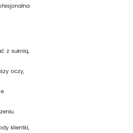
ofesjonalna
 z suknią,
szy oczy,
re
zeniu
y klientki,